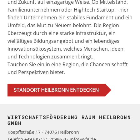
und Zukunft auf einzigartige Weise. Ob Mittelstand,
Familienunternehmen oder Hightech-Startup – hier
finden Unternehmen ein stabiles Fundament und ein
Umfeld, das Mut zu Neuem belohnt. Die Region
überzeugt durch eine starke Infrastruktur, ein
vielfältiges Bildungsangebot und ein lebendiges
Innovationsökosystem, welches Menschen, Ideen
und Technologien zusammenbringt.
Tauchen Sie ein in eine Region, die Chancen schafft
und Perspektiven bietet.
STANDORT HEILBRONN ENTDECKEN
Navigation
überspringen
WIRTSCHAFTSFÖRDERUNG RAUM HEILBRONN
GMBH
Koepffstraße 17 · 74076 Heilbronn
Telefon +49 (0)7131 20996-0 · info@wfg.de