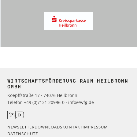
Hall
eG
Kreissparkasse
Heilbronn
Navigation
überspringen
WIRTSCHAFTSFÖRDERUNG RAUM HEILBRONN
GMBH
Koepffstraße 17 · 74076 Heilbronn
Telefon +49 (0)7131 20996-0 · info@wfg.de
NEWSLETTER
DOWNLOADS
KONTAKT
IMPRESSUM
DATENSCHUTZ