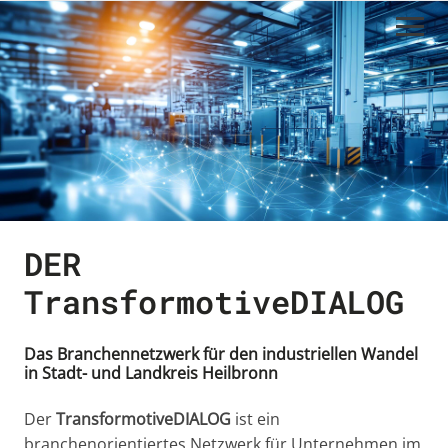
Navigation
überspringen
DER
TransformotiveDIALOG
Das Branchennetzwerk für den industriellen Wandel
in Stadt- und Landkreis Heilbronn
Der
TransformotiveDIALOG
ist ein
branchenorientiertes Netzwerk für Unternehmen im